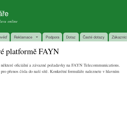
Přejít k hlavnímu obsahu
áře
lavu online
ověď
Reklamace
Podpora
Dotaz
Časté dotazy
Zákaznic
ové platformě FAYN
at některé oficiální a závazné požadavky na FAYN Telecommunications.
pro přenos čísla do naší sítě. Konkrétní formuláře naleznete v hlavním