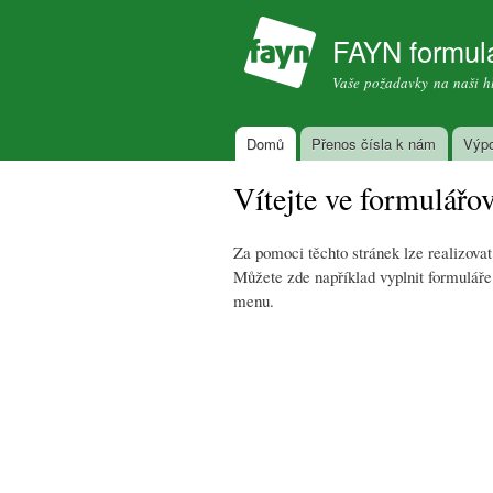
FAYN formul
Vaše požadavky na naši h
Domů
Přenos čísla k nám
Výp
Vítejte ve formulář
Za pomoci těchto stránek lze realizov
Můžete zde například vyplnit formuláře 
menu.