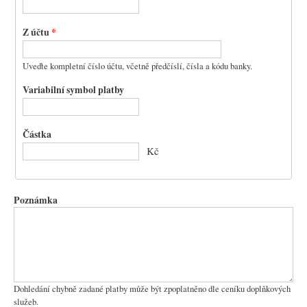
c
Z účtu
*
Uveďte kompletní číslo účtu, včetně předčíslí, čísla a kódu banky.
Variabilní symbol platby
Částka
Kč
Poznámka
Dohledání chybně zadané platby může být zpoplatněno dle ceníku doplňkových
služeb.