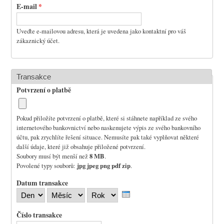
E-mail
*
Uveďte e-mailovou adresu, která je uvedena jako kontaktní pro váš
zákaznický účet.
Transakce
Potvrzení o platbě
Pokud přiložíte potvrzení o platbě, které si stáhnete například ze svého
internetového bankovnictví nebo naskenujete výpis ze svého bankovního
účtu, pak zrychlíte řešení situace. Nemusíte pak také vyplňovat některé
další údaje, které již obsahuje přiložené potvrzení.
8 MB
Soubory musí být menší než
.
jpg jpeg png pdf zip
Povolené typy souborů:
.
Datum transakce
D
M
R
e
ě
o
n
s
k
Číslo transakce
í