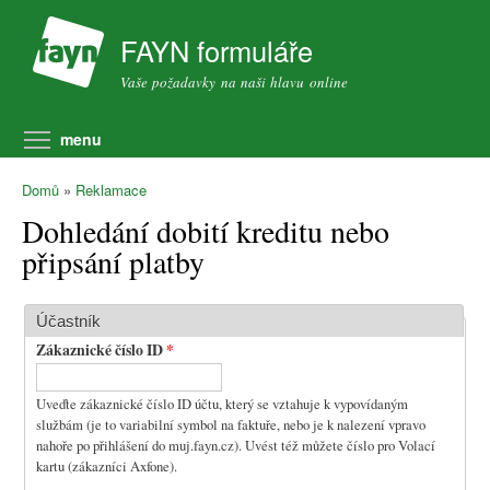
Přejít k hlavnímu obsahu
FAYN formuláře
Vaše požadavky na naši hlavu online
Přepnout viditelnost menu
menu
Domů
»
Reklamace
Dohledání dobití kreditu nebo
připsání platby
Účastník
Zákaznické číslo ID
*
Uveďte zákaznické číslo ID účtu, který se vztahuje k vypovídaným
službám (je to variabilní symbol na faktuře, nebo je k nalezení vpravo
nahoře po přihlášení do muj.fayn.cz). Uvést též můžete číslo pro Volací
kartu (zákazníci Axfone).