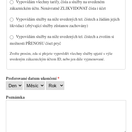
Vypovídám všechny tarify, čísla a služby na uvedeném
zákaznickém účtu. Nenávratně ZLIKVIDOVAT čísla i účet
Vypovídám služby na níže uvedených tel. číslech a žádám jejich
likvidaci (zbývající služby zůstanou zachovány)
Vypovídám služby na níže uvedených tel. číslech a zvolím si
možnosti PŘENOSU čísel pryč
Zvolte prosím, zda si přejete vypovědět všechny služby spjaté s výše
uvedeným zákaznickým účtem ID, nebo jen dále vyjmenované.
Preferované datum ukončení
*
D
M
R
e
ě
o
n
s
k
Poznámka
í
c