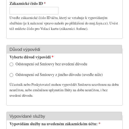
Zákaznické číslo ID
*
Uveďte zákaznické číslo ID účtu, který se vztahuje k vypovídaným
službám (je k nalezení vpravo nahoře po přihlášení do muj.fayn.cz). Uvést
též můžete číslo pro Volací kartu (zákazníci Axfone).
Důvod výpovědi
Vyberte důvod výpovědi
*
Odstoupení od Smlouvy bez uvedení důvodu
Odstoupení od Smlouvy z jiného důvodu (uveďte níže)
Účastník nebo Poskytovatel mohou vypovědět Smlouvu uzavřenou na dobu
neurčitou, nebo změněnou uplynutím lhůty na dobu neurčitou, i bez
uvedení důvodu.
Vypovídané služby
Vypovídám služby na uvedeném zákaznickém účtu:
*