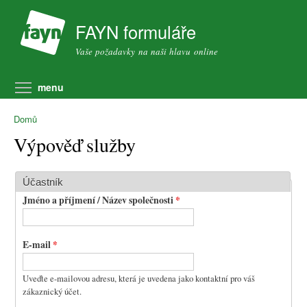
Přejít k hlavnímu obsahu
FAYN formuláře
Vaše požadavky na naši hlavu online
Přepnout viditelnost menu
menu
Domů
Výpověď služby
Účastník
Jméno a příjmení / Název společnosti
*
E-mail
*
Uveďte e-mailovou adresu, která je uvedena jako kontaktní pro váš
zákaznický účet.